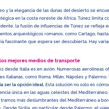
o y la elegancia de las dunas del desierto se encue
tégica en la costa noreste de África, Túnez limita co
idente, la fusión de influencias de Túnez se refleja 
ientos arqueológicos romanos, como Cartago, hasta l
ria fascinante que espera ser descubierta. Hay vari
 los mejores medios de transporte
ez desde Italia es en avión. Numerosas aerolíneas o
es italianas, como Roma, Milán, Nápoles y Palermo.
a ser la opción ideal.
Esta solución no solo es cómod
iencia única en las aguas celestes del Mediterráne
s tramos más deslumbrantes del Mediterráneo a bord
Desde Sicilia, en particular desde Palermo, el viaje