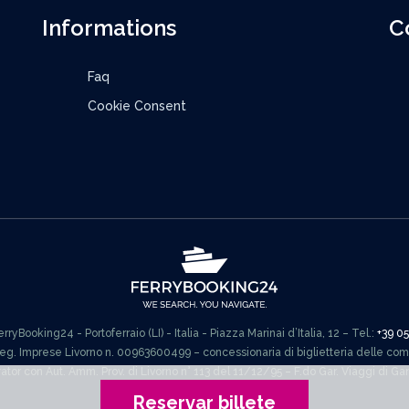
Informations
C
Faq
Cookie Consent
ryBooking24 - Portoferraio (LI) - Italia - Piazza Marinai d’Italia, 12 – Tel.:
+39 0
Reg. Imprese Livorno n. 00963600499 – concessionaria di biglietteria delle co
rator con Aut. Amm. Prov. di Livorno n° 113 del 11/12/95 – F.do Gar. Viaggi di G
Reservar billete