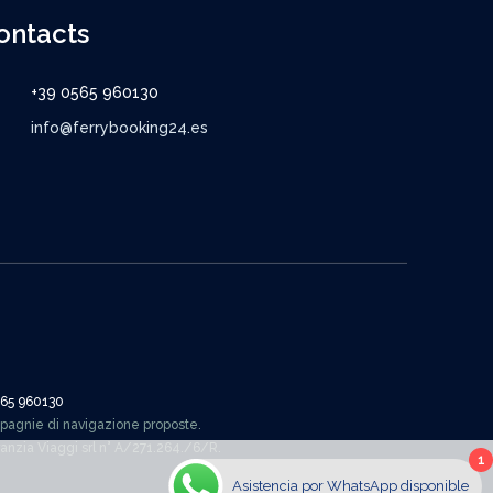
ontacts
+39 0565 960130
info@ferrybooking24.es
565 960130
mpagnie di navigazione proposte.
aranzia Viaggi srl n° A/271.264./6/R.
1
Asistencia por WhatsApp disponible