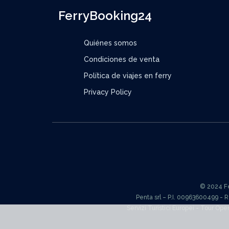
FerryBooking24
Quiénes somos
Condiciones de venta
Política de viajes en ferry
Privacy Policy
© 2024 Fer
Penta srl – P.I. 00963600499 - 
Servizi Turistici Europei - Tour Ope