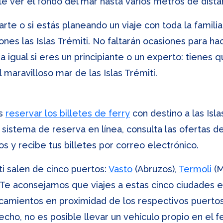
e ver el fondo del mar hasta varios metros de dista
ajarte o si estás planeando un viaje con toda la famil
nes las Islas Trémiti. No faltarán ocasiones para h
a igual si eres un principiante o un experto: tienes q
 maravilloso mar de las Islas Trémiti.
es
reservar los billetes de ferry
con destino a las Isla
 sistema de reserva en línea, consulta las ofertas d
s y recibe tus billetes por correo electrónico.
iti salen de cinco puertos:
Vasto
(Abruzos),
Termoli
(M
. Te aconsejamos que viajes a estas cinco ciudades e
rcamientos en proximidad de los respectivos puertos
hecho, no es posible llevar un vehículo propio en el fe