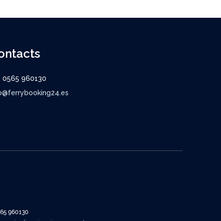
ontacts
9 0565 960130
o@ferrybooking24.es
565 960130