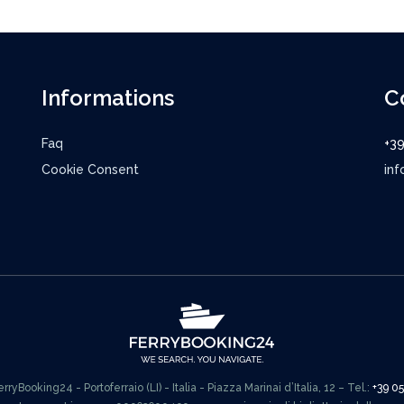
Informations
C
Faq
+3
Cookie Consent
inf
ryBooking24 - Portoferraio (LI) - Italia - Piazza Marinai d’Italia, 12 – Tel.:
+39 0