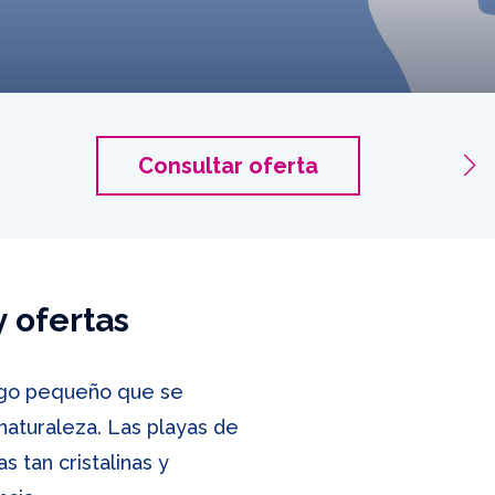
Islas 
Consultar oferta
2 pasaj
y ofertas
élago pequeño que se
naturaleza. Las playas de
s tan cristalinas y