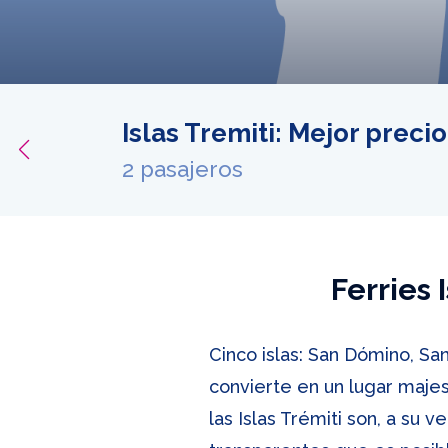
Islas Tremiti: Mejor preci
ferta
2 pasajeros
Ferries 
Cinco islas: San Dómino, Sa
convierte en un lugar majes
las Islas Trémiti son, a su 