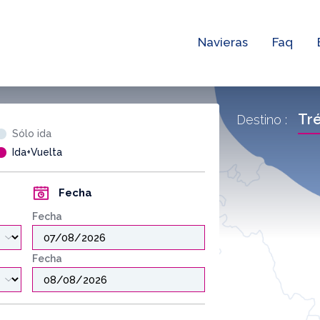
Navieras
Faq
Tré
Destino :
Sólo ida
Ida+Vuelta
Fecha
Fecha
Fecha