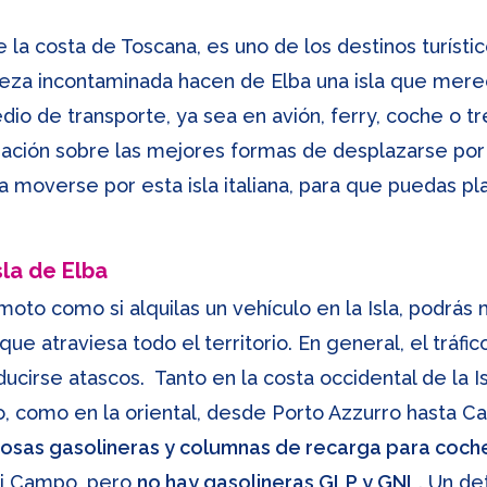
e la costa de Toscana, es uno de los destinos turísti
leza incontaminada hacen de Elba una isla que merec
io de transporte, ya sea en avión, ferry, coche o tr
ción sobre las mejores formas de desplazarse por la
moverse por esta isla italiana, para que puedas plan
la de Elba
to como si alquilas un vehículo en la Isla, podrás m
e atraviesa todo el territorio. En general, el tráfico
cirse atascos. Tanto en la costa occidental de la I
o, como en la oriental, desde Porto Azzurro hasta 
erosas gasolineras y columnas de recarga para coche
di Campo, pero
no hay gasolineras GLP y GNL
. Un de