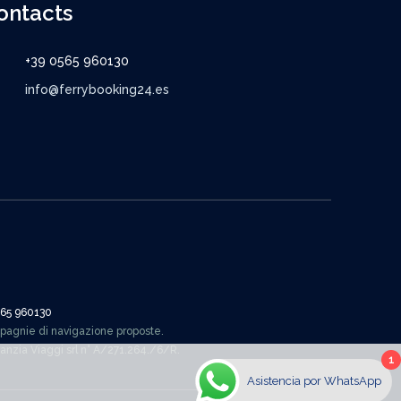
ontacts
+39 0565 960130
info@ferrybooking24.es
565 960130
mpagnie di navigazione proposte.
aranzia Viaggi srl n° A/271.264./6/R.
1
Asistencia por WhatsApp