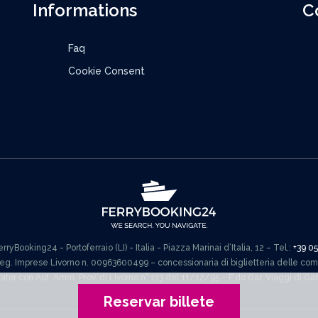
Informations
C
Faq
Cookie Consent
ryBooking24 - Portoferraio (LI) - Italia - Piazza Marinai d’Italia, 12 – Tel.:
+39 0
Reg. Imprese Livorno n. 00963600499 – concessionaria di biglietteria delle co
rator con Aut. Amm. Prov. di Livorno n° 113 del 11/12/95 – F.do Gar. Viaggi di G
Reservar billete