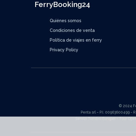
FerryBooking24
Quiénes somos
Condiciones de venta
Política de viajes en ferry
Privacy Policy
© 2024 Fer
Penta srl – P.I. 00963600499 - 
Servizi Turistici Europei - Tour Ope