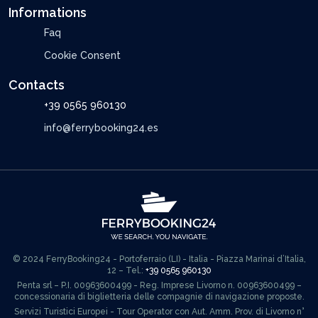
Informations
Faq
Cookie Consent
Contacts
+39 0565 960130
info@ferrybooking24.es
© 2024 FerryBooking24 - Portoferraio (LI) - Italia - Piazza Marinai d’Italia,
12 – Tel.:
+39 0565 960130
Penta srl – P.I. 00963600499 - Reg. Imprese Livorno n. 00963600499 –
concessionaria di biglietteria delle compagnie di navigazione proposte.
Servizi Turistici Europei - Tour Operator con Aut. Amm. Prov. di Livorno n°