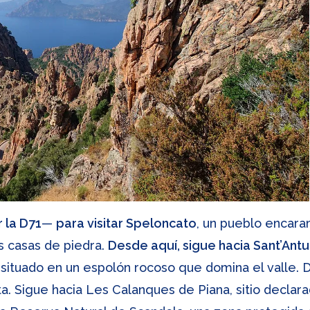
 la D71
—
para visitar Speloncato
, un pueblo encara
s casas de piedra.
Desde aquí, sigue hacia Sant’Ant
 situado en un espolón rocoso que domina el valle. 
ta. Sigue hacia Les Calanques de Piana, sitio declar