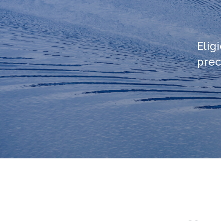
Elig
prec