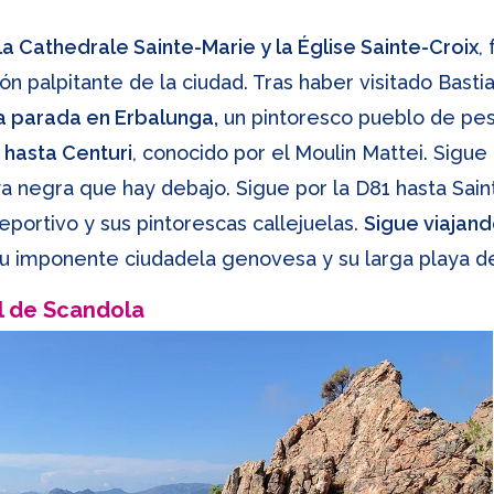
 la Cathedrale Sainte-Marie y la Église Sainte-Croix
,
zón palpitante de la ciudad. Tras haber visitado Basti
a parada en Erbalunga,
un pintoresco pueblo de pe
 hasta Centuri
, conocido por el Moulin Mattei. Sigue
playa negra que hay debajo. Sigue por la D81 hasta S
portivo y sus pintorescas callejuelas.
Sigue viajand
su imponente ciudadela genovesa y su larga playa d
l de Scandola