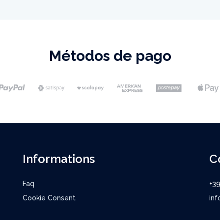
Métodos de pago
Informations
C
Faq
+3
Cookie Consent
inf