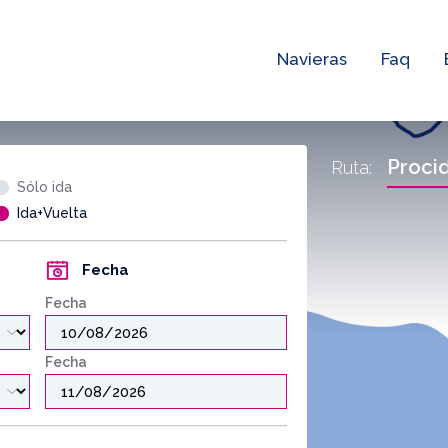
Navieras
Faq
Proci
Ruta:
Sólo ida
Ida+Vuelta
Fecha
Fecha
Fecha