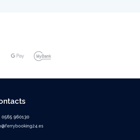
ontacts
9 0565 960130
o@ferrybooking24.es