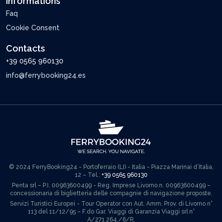
Informations
Faq
Cookie Consent
Contacts
+39 0565 960130
info@ferrybooking24.es
© 2024 FerryBooking24 - Portoferraio (LI) - Italia - Piazza Marinai d’Italia,
12 – Tel.:
+39 0565 960130
Penta srl – P.I. 00963600499 - Reg. Imprese Livorno n. 00963600499 –
concessionaria di biglietteria delle compagnie di navigazione proposte.
Servizi Turistici Europei - Tour Operator con Aut. Amm. Prov. di Livorno n°
113 del 11/12/95 – F.do Gar. Viaggi di Garanzia Viaggi srl n°
A/271.264./6/R.