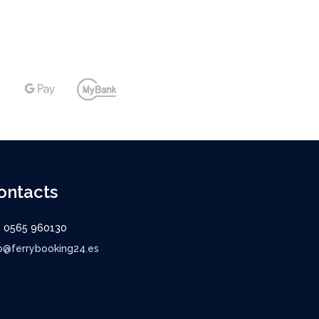
ontacts
9 0565 960130
o@ferrybooking24.es