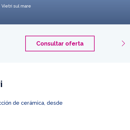
Vietri sul mare
Vietri
Consultar oferta
2 pasaj
i
ucción de cerámica, desde