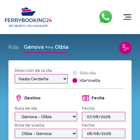
Génova
Olbia
Ruta:
Dirección de la ida
Sólo ida
Ida+Vuelta
Destino
Fecha
Ruta de ida
Fecha
Ruta de vuelta
Fecha