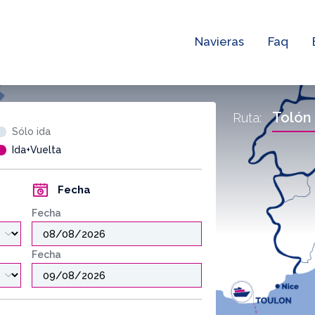
Navieras
Faq
Tolón
Ruta:
Sólo ida
Ida+Vuelta
Fecha
Fecha
Fecha