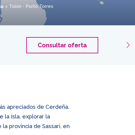
ña
Tolón - Porto Torres
Tolón 
Consultar oferta
2 Adult
 más apreciados de Cerdeña.
 la Isla, explorar la
 la provincia de Sassari, en