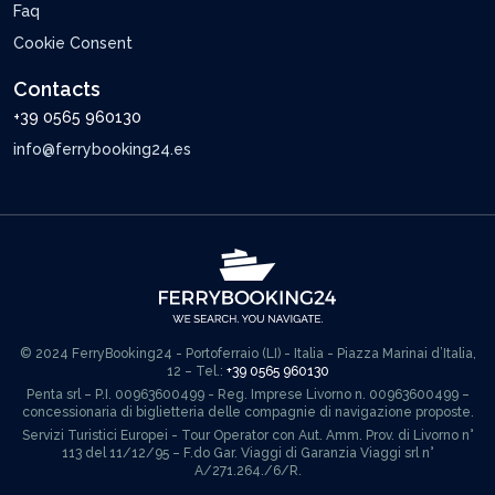
Faq
Cookie Consent
Contacts
+39 0565 960130
info@ferrybooking24.es
© 2024 FerryBooking24 - Portoferraio (LI) - Italia - Piazza Marinai d’Italia,
12 – Tel.:
+39 0565 960130
Penta srl – P.I. 00963600499 - Reg. Imprese Livorno n. 00963600499 –
concessionaria di biglietteria delle compagnie di navigazione proposte.
Servizi Turistici Europei - Tour Operator con Aut. Amm. Prov. di Livorno n°
113 del 11/12/95 – F.do Gar. Viaggi di Garanzia Viaggi srl n°
A/271.264./6/R.