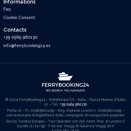
Informations
Faq
Cookie Consent
Contacts
+39 0565 960130
info@ferrybooking24.es
© 2024 FerryBooking24 - Portoferraio (LI) - Italia - Piazza Marinai d’Italia,
12 – Tel.:
+39 0565 960130
Penta srl – P.I. 00963600499 - Reg. Imprese Livorno n. 00963600499 –
concessionaria di biglietteria delle compagnie di navigazione proposte.
Servizi Turistici Europei - Tour Operator con Aut. Amm. Prov. di Livorno n°
113 del 11/12/95 – F.do Gar. Viaggi di Garanzia Viaggi srl n°
A/271.264./6/R.