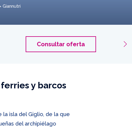
Giannutri
Giannu
Consultar oferta
2 Adult
ferries y barcos
la isla del Giglio, de la que
queñas del archipiélago