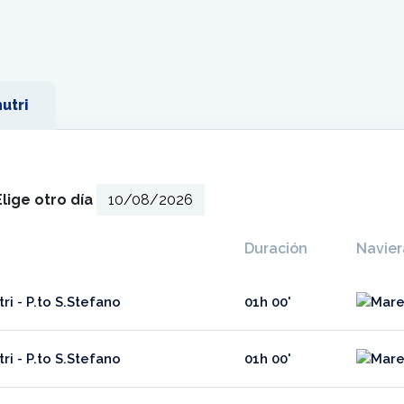
utri
Elige otro día
Duración
Navier
ri - P.to S.Stefano
01h 00'
ri - P.to S.Stefano
01h 00'