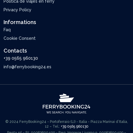
Política de viajes en ferry
Privacy Policy
Informations
Faq
Cookie Consent
Contacts
+39 0565 960130
info@ferrybooking24.es
© 2024 FerryBooking24 - Portoferraio (LI) - Italia - Piazza Marinai d’Italia,
12 – Tel.:
+39 0565 960130
Penta srl – P.I. 00963600499 - Reg. Imprese Livorno n. 00963600499 –