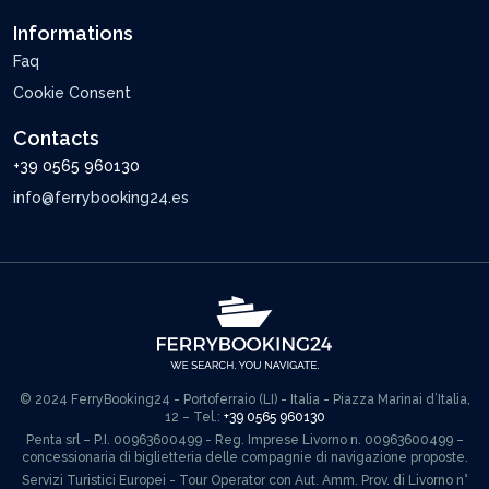
Informations
Faq
Cookie Consent
Contacts
+39 0565 960130
info@ferrybooking24.es
© 2024 FerryBooking24 - Portoferraio (LI) - Italia - Piazza Marinai d’Italia,
12 – Tel.:
+39 0565 960130
Penta srl – P.I. 00963600499 - Reg. Imprese Livorno n. 00963600499 –
concessionaria di biglietteria delle compagnie di navigazione proposte.
Servizi Turistici Europei - Tour Operator con Aut. Amm. Prov. di Livorno n°