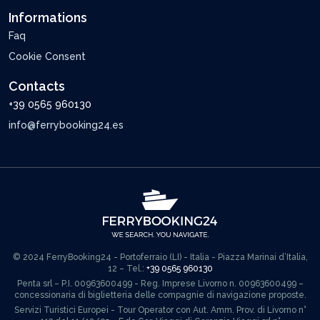
Informations
Faq
Cookie Consent
Contacts
+39 0565 960130
info@ferrybooking24.es
© 2024 FerryBooking24 - Portoferraio (LI) - Italia - Piazza Marinai d’Italia,
12 – Tel.:
+39 0565 960130
Penta srl – P.I. 00963600499 - Reg. Imprese Livorno n. 00963600499 –
concessionaria di biglietteria delle compagnie di navigazione proposte.
Servizi Turistici Europei - Tour Operator con Aut. Amm. Prov. di Livorno n°