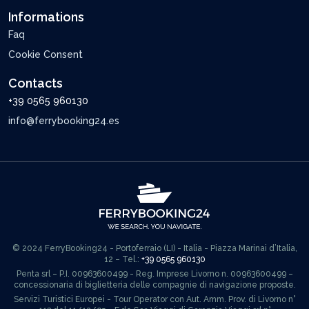
Informations
Faq
Cookie Consent
Contacts
+39 0565 960130
info@ferrybooking24.es
© 2024 FerryBooking24 - Portoferraio (LI) - Italia - Piazza Marinai d’Italia,
12 – Tel.:
+39 0565 960130
Penta srl – P.I. 00963600499 - Reg. Imprese Livorno n. 00963600499 –
concessionaria di biglietteria delle compagnie di navigazione proposte.
Servizi Turistici Europei - Tour Operator con Aut. Amm. Prov. di Livorno n°