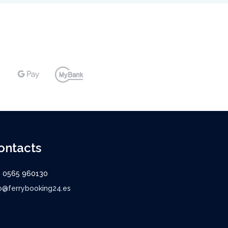
ontacts
9 0565 960130
o@ferrybooking24.es