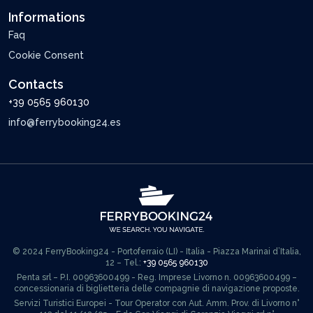
Informations
Faq
Cookie Consent
Contacts
+39 0565 960130
info@ferrybooking24.es
© 2024 FerryBooking24 - Portoferraio (LI) - Italia - Piazza Marinai d’Italia,
12 – Tel.:
+39 0565 960130
Penta srl – P.I. 00963600499 - Reg. Imprese Livorno n. 00963600499 –
concessionaria di biglietteria delle compagnie di navigazione proposte.
Servizi Turistici Europei - Tour Operator con Aut. Amm. Prov. di Livorno n°