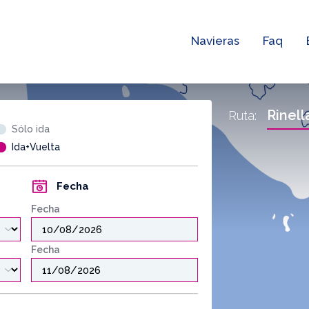
Navieras
Faq
Rinell
Ruta:
Sólo ida
Ida+Vuelta
Fecha
Fecha
Fecha