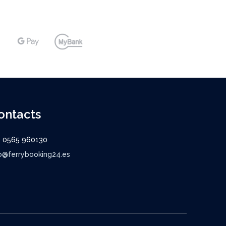
ontacts
9 0565 960130
o@ferrybooking24.es