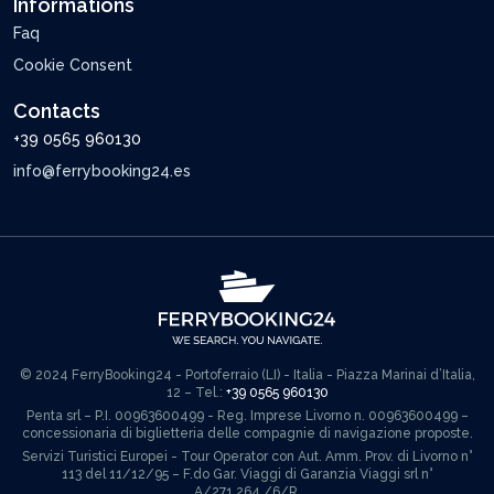
Informations
Faq
Cookie Consent
Contacts
+39 0565 960130
info@ferrybooking24.es
© 2024 FerryBooking24 - Portoferraio (LI) - Italia - Piazza Marinai d’Italia,
12 – Tel.:
+39 0565 960130
Penta srl – P.I. 00963600499 - Reg. Imprese Livorno n. 00963600499 –
concessionaria di biglietteria delle compagnie di navigazione proposte.
Servizi Turistici Europei - Tour Operator con Aut. Amm. Prov. di Livorno n°
113 del 11/12/95 – F.do Gar. Viaggi di Garanzia Viaggi srl n°
A/271.264./6/R.