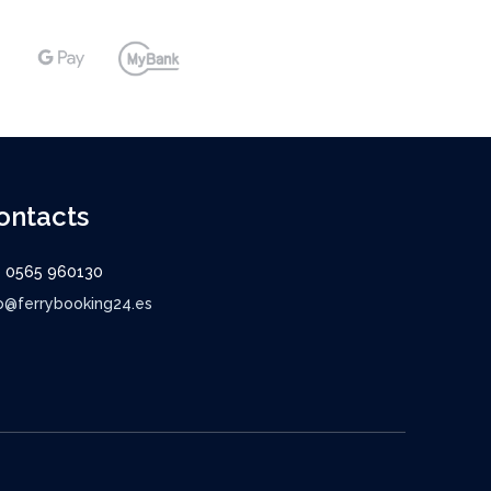
ontacts
9 0565 960130
o@ferrybooking24.es