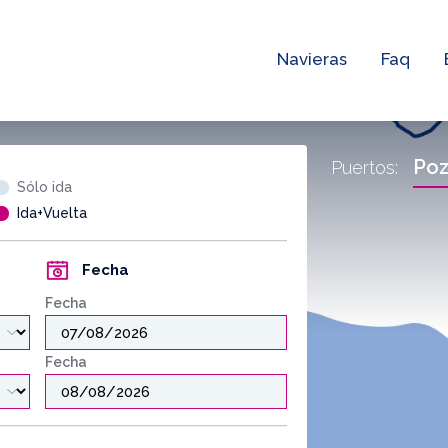
Navieras
Faq
Poz
Puertos:
Sólo ida
Ida+Vuelta
Fecha
Fecha
Fecha