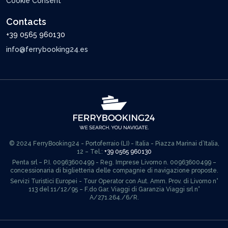
Cookie Consent
Contacts
+39 0565 960130
info@ferrybooking24.es
© 2024 FerryBooking24 - Portoferraio (LI) - Italia - Piazza Marinai d’Italia,
12 – Tel.:
+39 0565 960130
Penta srl – P.I. 00963600499 - Reg. Imprese Livorno n. 00963600499 –
concessionaria di biglietteria delle compagnie di navigazione proposte.
Servizi Turistici Europei - Tour Operator con Aut. Amm. Prov. di Livorno n°
113 del 11/12/95 – F.do Gar. Viaggi di Garanzia Viaggi srl n°
A/271.264./6/R.