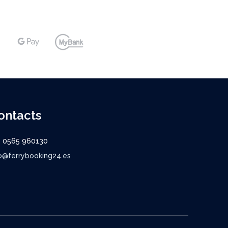
ontacts
9 0565 960130
o@ferrybooking24.es