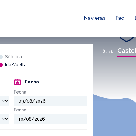
Navieras
Faq
Caste
Ruta:
Sólo ida
Ida+Vuelta
Fecha
Fecha
Fecha