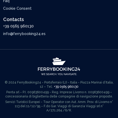
Faq
Cookie Consent
Contacts
+39 0565 960130
info@ferrybooking24.es
© 2024 FerryBooking24 - Portoferraio (LI) - Italia - Piazza Marinai d’Italia,
12 – Tel.:
+39 0565 960130
Penta srl – P.I. 00963600499 - Reg. Imprese Livorno n. 00963600499 –
concessionaria di biglietteria delle compagnie di navigazione proposte.
Servizi Turistici Europei - Tour Operator con Aut. Amm. Prov. di Livorno n°
113 del 11/12/95 – F.do Gar. Viaggi di Garanzia Viaggi srl n°
A/271.264./6/R.