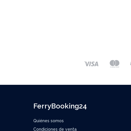
FerryBooking24
Quiénes somos
Condiciones de venta