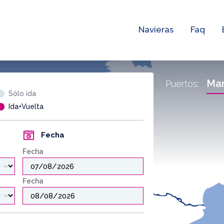
Navieras
Faq
Mar
Puertos:
Sólo ida
Ida+Vuelta
Fecha
Fecha
Fecha