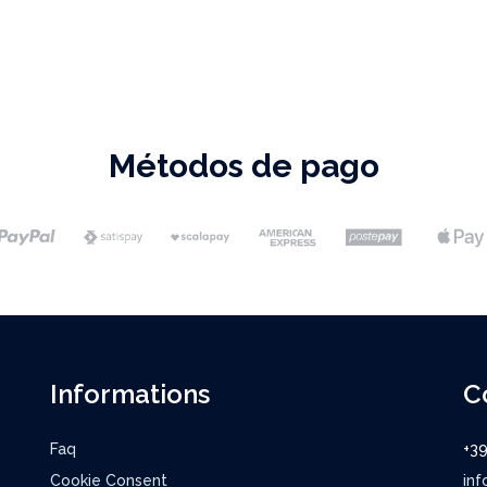
Métodos de pago
Informations
C
Faq
+3
Cookie Consent
inf