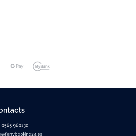
ontacts
9 0565 960130
o@ferrybooking24.es