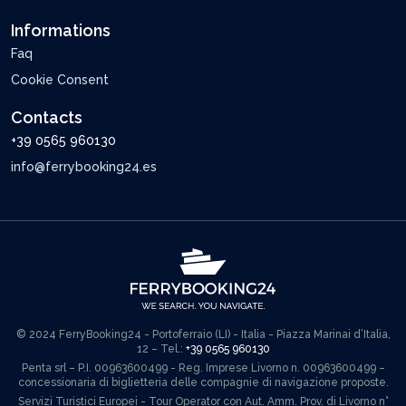
Informations
Faq
Cookie Consent
Contacts
+39 0565 960130
info@ferrybooking24.es
© 2024 FerryBooking24 - Portoferraio (LI) - Italia - Piazza Marinai d’Italia,
12 – Tel.:
+39 0565 960130
Penta srl – P.I. 00963600499 - Reg. Imprese Livorno n. 00963600499 –
concessionaria di biglietteria delle compagnie di navigazione proposte.
Servizi Turistici Europei - Tour Operator con Aut. Amm. Prov. di Livorno n°