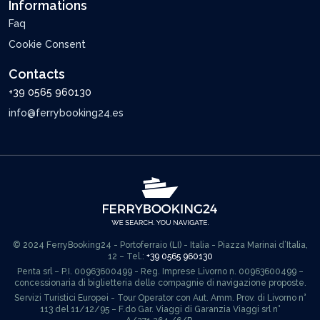
Informations
Faq
Cookie Consent
Contacts
+39 0565 960130
info@ferrybooking24.es
© 2024 FerryBooking24 - Portoferraio (LI) - Italia - Piazza Marinai d’Italia,
12 – Tel.:
+39 0565 960130
Penta srl – P.I. 00963600499 - Reg. Imprese Livorno n. 00963600499 –
concessionaria di biglietteria delle compagnie di navigazione proposte.
Servizi Turistici Europei - Tour Operator con Aut. Amm. Prov. di Livorno n°
113 del 11/12/95 – F.do Gar. Viaggi di Garanzia Viaggi srl n°