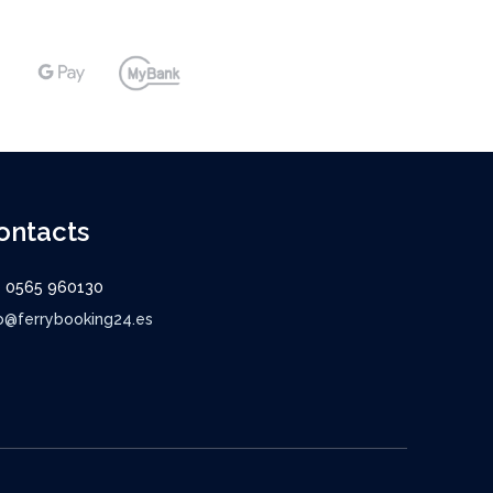
ontacts
9 0565 960130
o@ferrybooking24.es