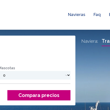
Navieras
Faq
Tr
Naviera:
Mascotas
Compara precios