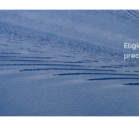
Elig
prec