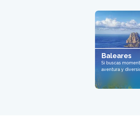
Baleares
Si buscas momento
aventura y diversió