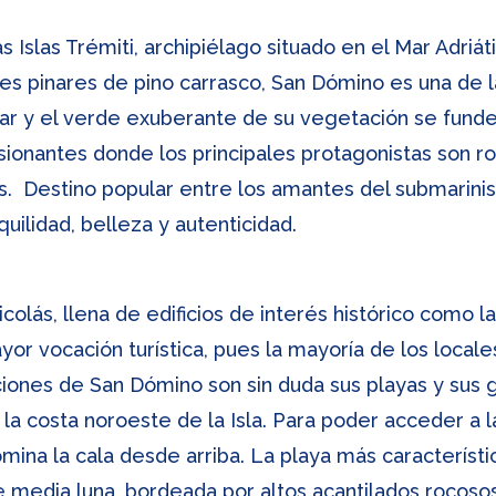
 Islas Trémiti, archipiélago situado en el Mar Adriáti
es pinares de pino carrasco, San Dómino es una de la
mar y el verde exuberante de su vegetación se fund
esionantes donde los principales protagonistas son 
les. Destino popular entre los amantes del submarin
uilidad, belleza y autenticidad.
colás, llena de edificios de interés histórico como l
yor vocación turística, pues la mayoría de los local
ciones de San Dómino son sin duda sus playas y sus
e la costa noroeste de la Isla. Para poder acceder a 
omina la cala desde arriba. La playa más caracterís
 media luna, bordeada por altos acantilados rocosos