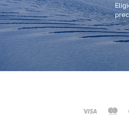
Elig
prec