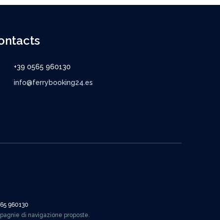
ontacts
+39 0565 960130
info@ferrybooking24.es
565 960130
mpagnie di navigazione proposte.