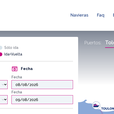
Navieras
Faq
Tol
Puertos:
Sólo ida
Ida+Vuelta
Fecha
Fecha
Fecha