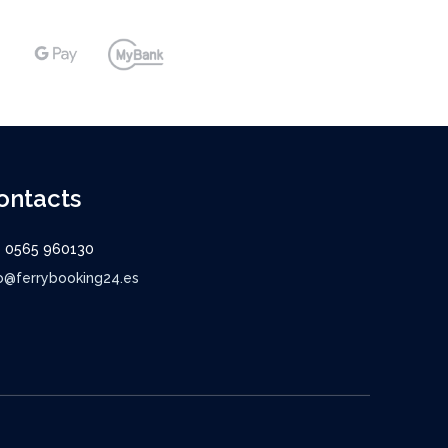
ontacts
9 0565 960130
o@ferrybooking24.es