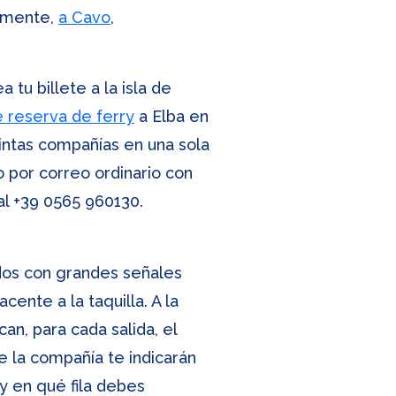
tamente,
a Cavo
,
tu billete a la isla de
 reserva de ferry
a Elba en
stintas compañías en una sola
o por correo ordinario con
al
+39 0565 960130
.
dos con grandes señales
ente a la taquilla. A la
n, para cada salida, el
 la compañía te indicarán
y en qué fila debes