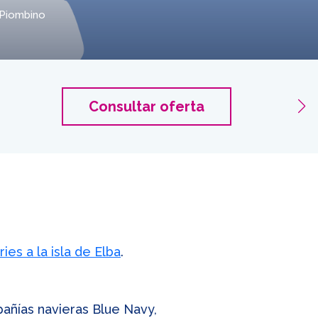
Piombino
Piombi
Consultar oferta
2 Adult
ries a la isla de Elba
.
añías navieras Blue Navy,