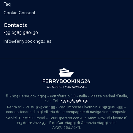
Faq
Cookie Consent
Contacts
+39 0565 960130
info@ferrybooking24.es
© 2024 FerryBooking24 - Portoferraio (LI) - Italia - Piazza Marinai d’Italia,
12 – Tel.:
+39 0565 960130
Penta srl – P.I. 00963600499 - Reg. Imprese Livorno n. 00963600499 –
concessionaria di biglietteria delle compagnie di navigazione proposte.
Servizi Turistici Europei - Tour Operator con Aut. Amm. Prov. di Livorno n°
113 del 11/12/95 – F.do Gar. Viaggi di Garanzia Viaggi srl n°
A/271.264./6/R.