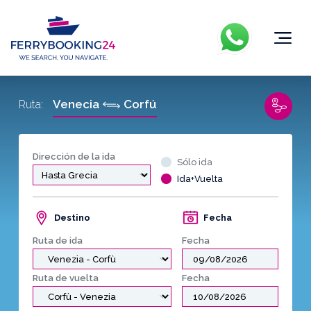
Venecia
Corfú
Ruta:
Dirección de la ida
Sólo ida
Ida+Vuelta
Destino
Fecha
Ruta de ida
Fecha
Ruta de vuelta
Fecha