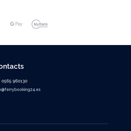
ontacts
9 0565 960130
o@ferrybooking24.es