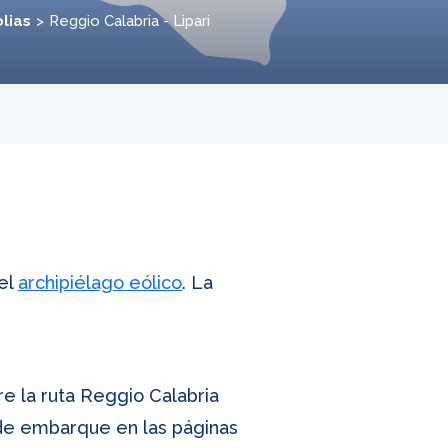
olias
Reggio Calabria - Lipari
del
archipiélago eólico
. La
re la ruta Reggio Calabria
s de embarque en las páginas