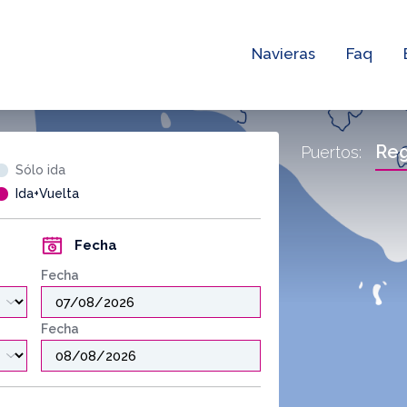
Navieras
Faq
Reg
Puertos:
Sólo ida
Ida+Vuelta
Fecha
Fecha
Fecha