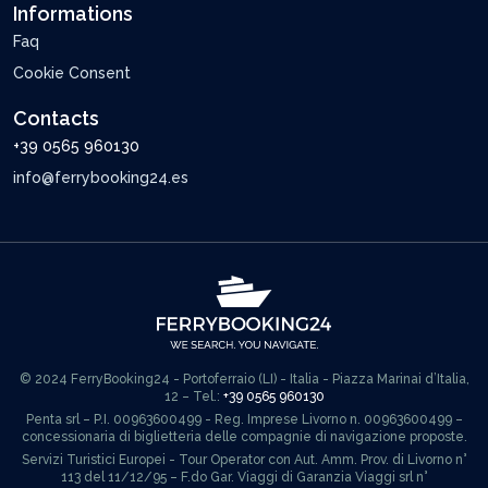
Informations
Faq
Cookie Consent
Contacts
+39 0565 960130
info@ferrybooking24.es
© 2024 FerryBooking24 - Portoferraio (LI) - Italia - Piazza Marinai d’Italia,
12 – Tel.:
+39 0565 960130
Penta srl – P.I. 00963600499 - Reg. Imprese Livorno n. 00963600499 –
concessionaria di biglietteria delle compagnie di navigazione proposte.
Servizi Turistici Europei - Tour Operator con Aut. Amm. Prov. di Livorno n°
113 del 11/12/95 – F.do Gar. Viaggi di Garanzia Viaggi srl n°