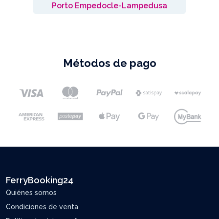
Porto Empedocle-Lampedusa
Métodos de pago
FerryBooking24
Quiénes somos
Condiciones de venta