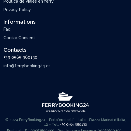
Política de viajes en ferry
Privacy Policy
Informations
Faq
Cookie Consent
Contacts
+39 0565 960130
info@ferrybooking24.es
© 2024 FerryBooking24 - Portoferraio (LI) - Italia - Piazza Marinai d’Italia,
12 – Tel.:
+39 0565 960130
Penta srl – P.I. 00963600499 - Reg. Imprese Livorno n. 00963600499 –