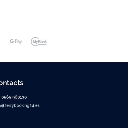
ontacts
9 0565 960130
o@ferrybooking24.es