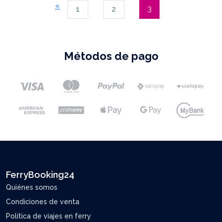
«
3
1
2
Métodos de pago
FerryBooking24
Quiénes somos
Condiciones de venta
Política de viajes en ferry