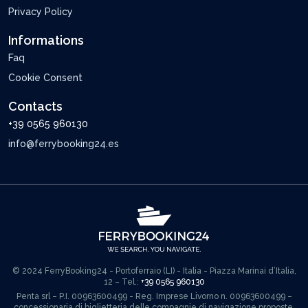
Privacy Policy
Informations
Faq
Cookie Consent
Contacts
+39 0565 960130
info@ferrybooking24.es
© 2024 FerryBooking24 - Portoferraio (LI) - Italia - Piazza Marinai d’Italia,
12 – Tel.:
+39 0565 960130
Penta srl – P.I. 00963600499 - Reg. Imprese Livorno n. 00963600499 –
concessionaria di biglietteria delle compagnie di navigazione proposte.