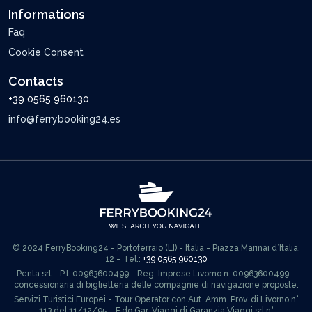
Informations
Faq
Cookie Consent
Contacts
+39 0565 960130
info@ferrybooking24.es
© 2024 FerryBooking24 - Portoferraio (LI) - Italia - Piazza Marinai d’Italia,
12 – Tel.:
+39 0565 960130
Penta srl – P.I. 00963600499 - Reg. Imprese Livorno n. 00963600499 –
concessionaria di biglietteria delle compagnie di navigazione proposte.
Servizi Turistici Europei - Tour Operator con Aut. Amm. Prov. di Livorno n°
113 del 11/12/95 – F.do Gar. Viaggi di Garanzia Viaggi srl n°