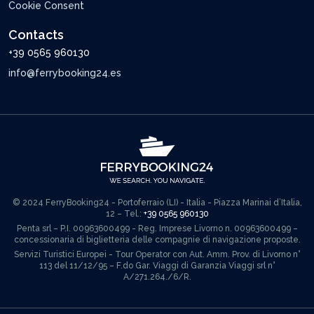
Cookie Consent
Contacts
+39 0565 960130
info@ferrybooking24.es
© 2024 FerryBooking24 - Portoferraio (LI) - Italia - Piazza Marinai d’Italia,
12 – Tel.:
+39 0565 960130
Penta srl – P.I. 00963600499 - Reg. Imprese Livorno n. 00963600499 –
concessionaria di biglietteria delle compagnie di navigazione proposte.
Servizi Turistici Europei - Tour Operator con Aut. Amm. Prov. di Livorno n°
113 del 11/12/95 – F.do Gar. Viaggi di Garanzia Viaggi srl n°
A/271.264./6/R.