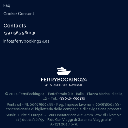
Faq
Cookie Consent
Contacts
+39 0565 960130
info@ferrybooking24.es
© 2024 FerryBooking24 - Portoferraio (LI) - Italia - Piazza Marinai d’Italia,
12 – Tel.:
+39 0565 960130
Penta srl – P.I. 00963600499 - Reg. Imprese Livorno n. 00963600499 –
concessionaria di biglietteria delle compagnie di navigazione proposte.
Servizi Turistici Europei - Tour Operator con Aut. Amm. Prov. di Livorno n°
113 del 11/12/95 – F.do Gar. Viaggi di Garanzia Viaggi srl n°
A/271.264./6/R.