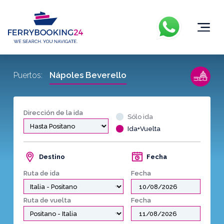
Nápoles Beverello
Puertos:
Dirección de la ida
Sólo ida
Ida+Vuelta
Destino
Fecha
Ruta de ida
Fecha
Ruta de vuelta
Fecha