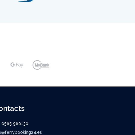
ontacts
9 0565 960130
o@ferrybooking24.es