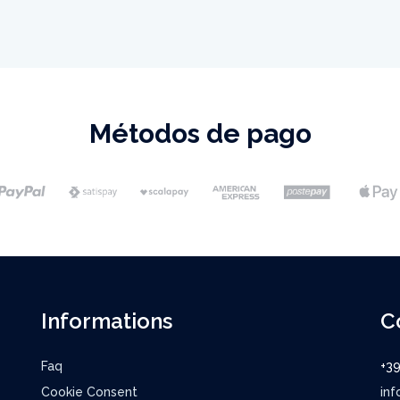
Métodos de pago
Informations
C
Faq
+3
Cookie Consent
inf