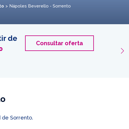
to
Nápoles Beverello - Sorrento
tir de
Nápole
Consultar oferta
0
2 pasaj
Cons
to
 de Sorrento.