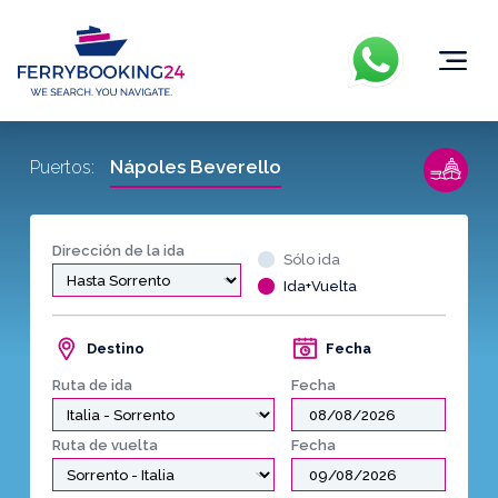
Nápoles Beverello
Puertos:
Dirección de la ida
Sólo ida
Ida+Vuelta
Destino
Fecha
Ruta de ida
Fecha
Ruta de vuelta
Fecha