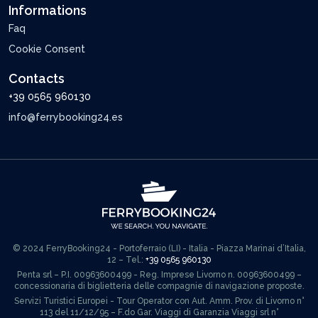
Informations
Faq
Cookie Consent
Contacts
+39 0565 960130
info@ferrybooking24.es
© 2024 FerryBooking24 - Portoferraio (LI) - Italia - Piazza Marinai d’Italia,
12 – Tel.:
+39 0565 960130
Penta srl – P.I. 00963600499 - Reg. Imprese Livorno n. 00963600499 –
concessionaria di biglietteria delle compagnie di navigazione proposte.
Servizi Turistici Europei - Tour Operator con Aut. Amm. Prov. di Livorno n°
113 del 11/12/95 – F.do Gar. Viaggi di Garanzia Viaggi srl n°