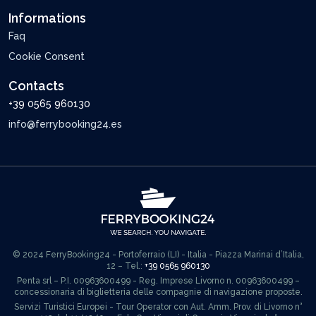
Informations
Faq
Cookie Consent
Contacts
+39 0565 960130
info@ferrybooking24.es
© 2024 FerryBooking24 - Portoferraio (LI) - Italia - Piazza Marinai d’Italia,
12 – Tel.:
+39 0565 960130
Penta srl – P.I. 00963600499 - Reg. Imprese Livorno n. 00963600499 –
concessionaria di biglietteria delle compagnie di navigazione proposte.
Servizi Turistici Europei - Tour Operator con Aut. Amm. Prov. di Livorno n°