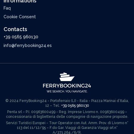
Informations
Faq
Cookie Consent
Contacts
+39 0565 960130
info@ferrybooking24.es
© 2024 FerryBooking24 - Portoferraio (LI) - Italia - Piazza Marinai d’Italia,
12 – Tel.:
+39 0565 960130
Penta srl – P.I. 00963600499 - Reg. Imprese Livorno n. 00963600499 –
concessionaria di biglietteria delle compagnie di navigazione proposte.
Servizi Turistici Europei - Tour Operator con Aut. Amm. Prov. di Livorno n°
113 del 11/12/95 – F.do Gar. Viaggi di Garanzia Viaggi srl n°
A/271.264./6/R.