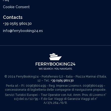
Cookie Consent
Contacts
+39 0565 960130
info@ferrybooking24.es
© 2024 FerryBooking24 - Portoferraio (LI) - Italia - Piazza Marinai d’Italia,
12 – Tel.:
+39 0565 960130
Penta srl – P.I. 00963600499 - Reg. Imprese Livorno n. 00963600499 –
concessionaria di biglietteria delle compagnie di navigazione proposte.
Servizi Turistici Europei - Tour Operator con Aut. Amm. Prov. di Livorno n°
113 del 11/12/95 – F.do Gar. Viaggi di Garanzia Viaggi srl n°
A/271.264./6/R.